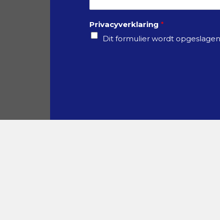
e
r
Privacyverklaring
*