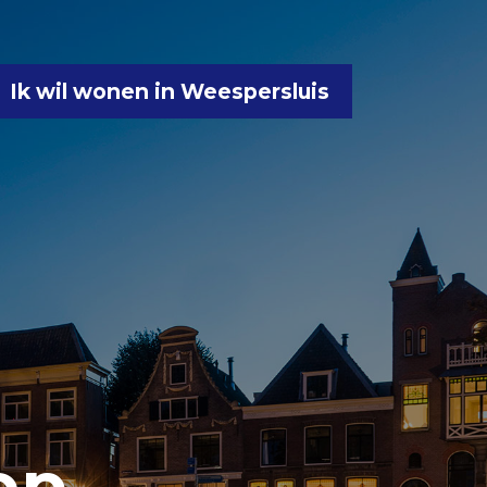
Ik wil wonen in Weespersluis
op